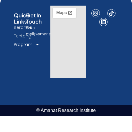
Quick
Get In
Links
Touch
Beranda
Email:
mail@amanatresearch.id
Tentang
Program
© Amanat Research Institute