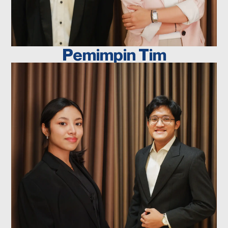
SYAUQI
Manajer
Sekretaris
Operasional
Pemimpin Tim
SALMAN
VANISYA
AL
QUANTI
FATHAN
Ketua Divisi
Media
Ketua Divisi Riset