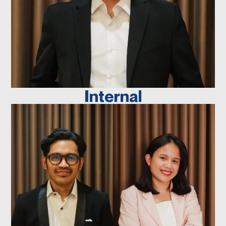
BAYU SATRIA
Direktur Eksekutif
Internal
FADILLA
EMBUN
AKHMAD
FIRDAUS