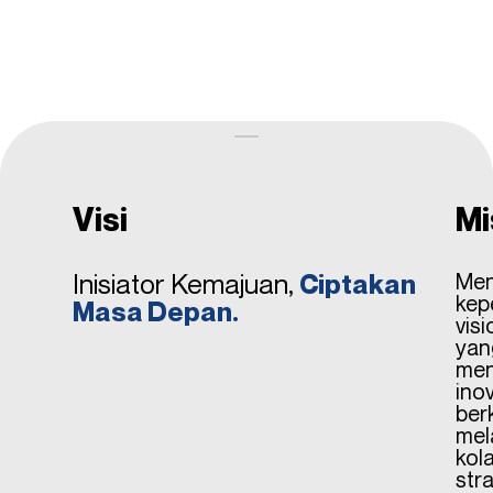
Visi
Mi
Inisiator Kemajuan,
Ciptakan
Me
kep
Masa Depan.
visi
yan
me
ino
ber
mel
kol
str