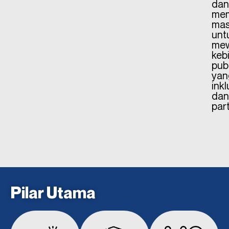
dan
me
mas
unt
mew
keb
publ
yan
inkl
dan
part
Pilar Utama